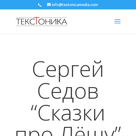
info@textonicamedia.com
Сергей
Седов
“Сказки
про Лёшу”