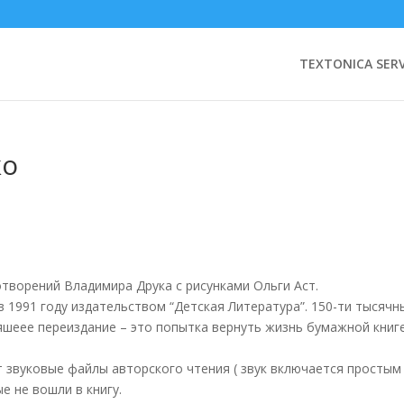
TEXTONICA SERV
ко
хотворений Владимира Друка с рисунками Ольги Аст.
 1991 году издательством “Детская Литература”. 150-ти тысячн
яшеее переиздание – это попытка вернуть жизнь бумажной книг
жит звуковые файлы авторского чтения ( звук включается просты
е не вошли в книгу.