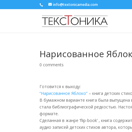
info@textonicamedia.com
Нарисованное Ябло
0 comments
Готовится к выходу:
“Нарисованное Яблоко”
– книга детских сти
В бумажном варианте книга была выпущена в
стала библиографической редкостью. Насто
формате.
Сделанная в жанре ‘flip-book’ , книга содер
аудио записей детских стихов автора, которы